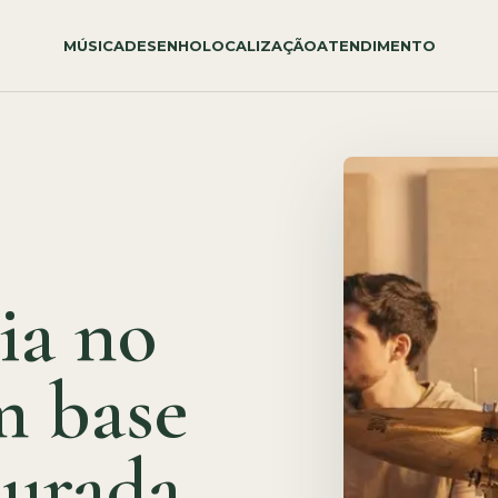
MÚSICA
DESENHO
LOCALIZAÇÃO
ATENDIMENTO
ia no
m base
turada