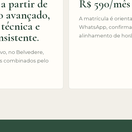
a partir de
R$ 590/mês
ao avançado,
A matrícula é orient
técnica e
WhatsApp, confirmaç
sistente.
alinhamento de horár
vo, no Belvedere,
os combinados pelo