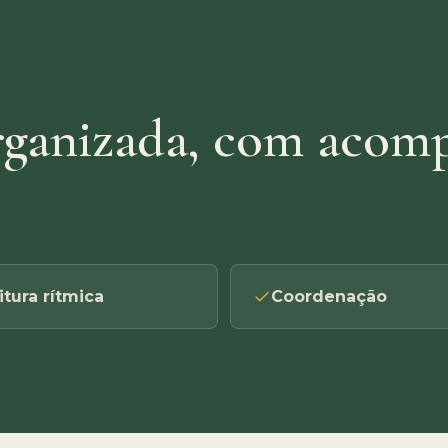
rganizada, com aco
itura rítmica
Coordenação